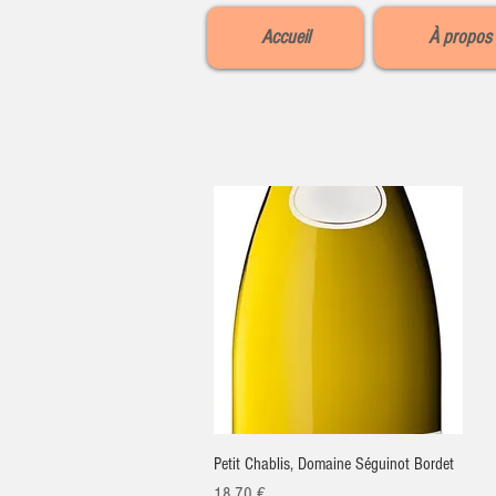
Accueil
À propos
Aperçu rapide
Petit Chablis, Domaine Séguinot Bordet
Prix
18,70 €