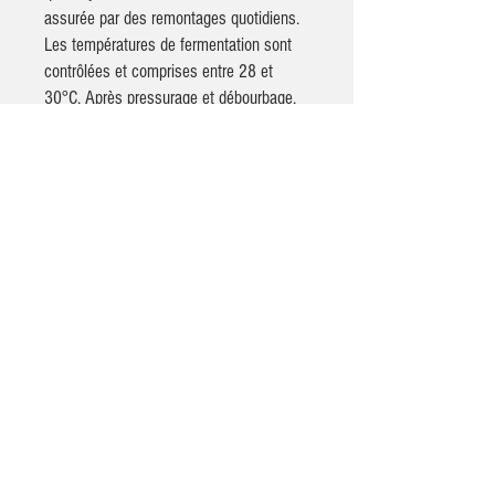
assurée par des remontages quotidiens.
Les températures de fermentation sont
contrôlées et comprises entre 28 et
30°C. Après pressurage et débourbage,
la fermentation malolactique est réalisée
en cuve.
ÉLEVAGE
: Les vins sont soutirés à l'air
pour permettre une stabilisation naturelle
de leurs composants. Ils sont conservés
en cuves pour préserver la fraîcheur
aromatique, puis mis en bouteilles après
huit mois d'élevage.
DÉGUSTATION
: La robe, profonde,
présente des reflets violine. Au nez, les
arômes variétaux de la Syrah
prédominent : fruits rouges, violette,
réglisse. En bouche, la rondeur, l'ampleur
et la finesse de ce vin en font un produit